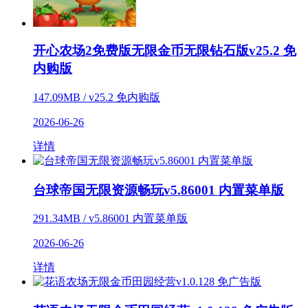
开心农场2免费版无限金币无限钻石版v25.2 免
内购版
147.09MB / v25.2 免内购版
2026-06-26
详情
台球帝国无限资源畅玩v5.86001 内置菜单版
291.34MB / v5.86001 内置菜单版
2026-06-26
详情