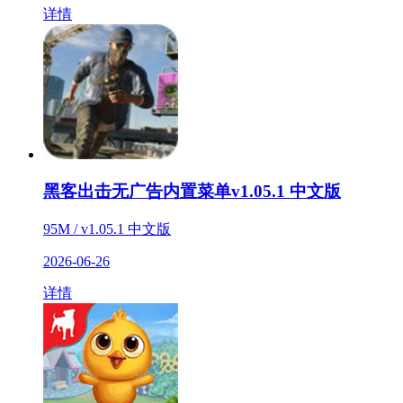
详情
黑客出击无广告内置菜单v1.05.1 中文版
95M / v1.05.1 中文版
2026-06-26
详情