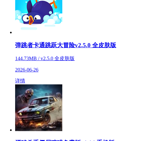
弹跳者卡通跳跃大冒险v2.5.0 全皮肤版
144.73MB / v2.5.0 全皮肤版
2026-06-26
详情