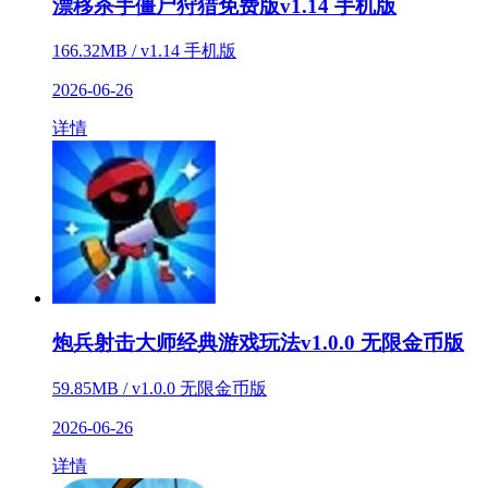
漂移杀手僵尸狩猎免费版v1.14 手机版
166.32MB / v1.14 手机版
2026-06-26
详情
炮兵射击大师经典游戏玩法v1.0.0 无限金币版
59.85MB / v1.0.0 无限金币版
2026-06-26
详情