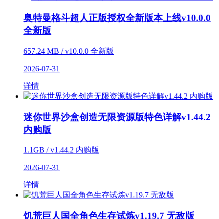
奥特曼格斗超人正版授权全新版本上线v10.0.0
全新版
657.24 MB / v10.0.0 全新版
2026-07-31
详情
迷你世界沙盒创造无限资源版特色详解v1.44.2
内购版
1.1GB / v1.44.2 内购版
2026-07-31
详情
饥荒巨人国全角色生存试炼v1.19.7 无敌版