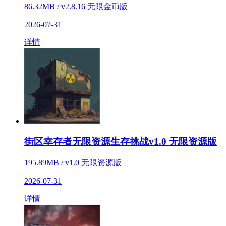
86.32MB / v2.8.16 无限金币版
2026-07-31
详情
街区幸存者无限资源生存挑战v1.0 无限资源版
195.89MB / v1.0 无限资源版
2026-07-31
详情