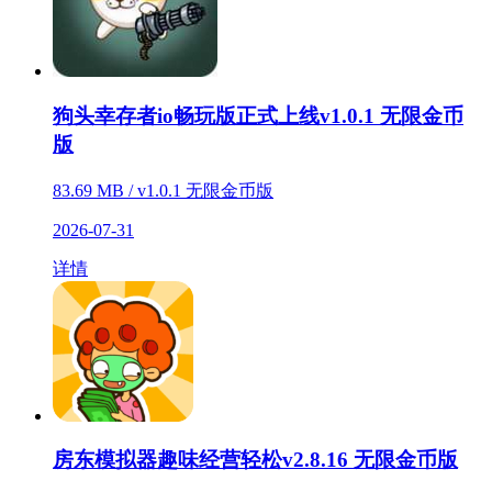
狗头幸存者io畅玩版正式上线v1.0.1 无限金币
版
83.69 MB / v1.0.1 无限金币版
2026-07-31
详情
房东模拟器趣味经营轻松v2.8.16 无限金币版