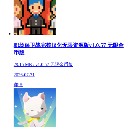
职场保卫战完整汉化无限资源版v1.0.57 无限金
币版
29.15 MB / v1.0.57 无限金币版
2026-07-31
详情