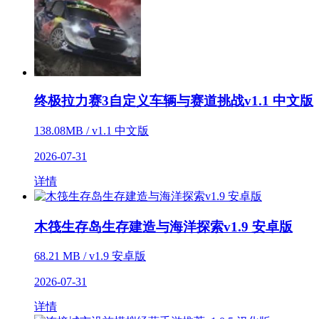
终极拉力赛3自定义车辆与赛道挑战v1.1 中文版
138.08MB / v1.1 中文版
2026-07-31
详情
木筏生存岛生存建造与海洋探索v1.9 安卓版
68.21 MB / v1.9 安卓版
2026-07-31
详情