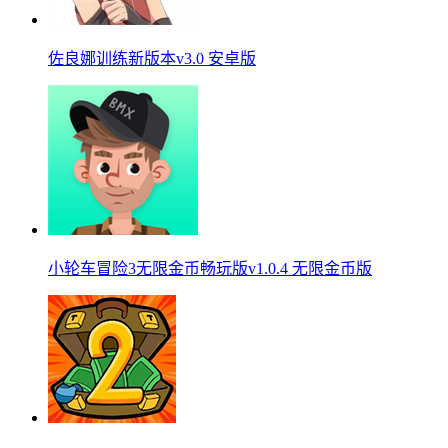
佐良娜训练新版本v3.0 安卓版
小轮车冒险3无限金币畅玩版v1.0.4 无限金币版