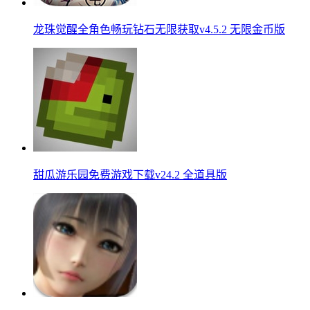
龙珠觉醒全角色畅玩钻石无限获取v4.5.2 无限金币版
甜瓜游乐园免费游戏下载v24.2 全道具版