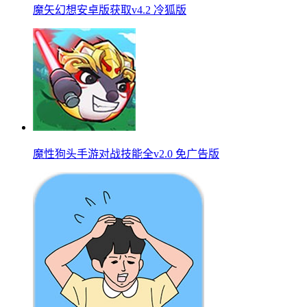
魔矢幻想安卓版获取v4.2 冷狐版
魔性狗头手游对战技能全v2.0 免广告版