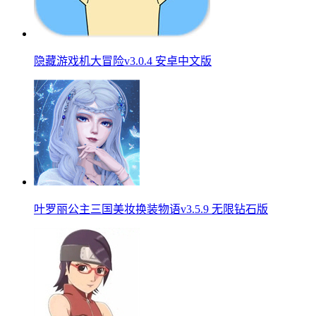
隐藏游戏机大冒险v3.0.4 安卓中文版
叶罗丽公主三国美妆换装物语v3.5.9 无限钻石版