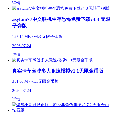
详情
asylum77中文联机生存恐怖免费下载v4.3 无限
子弹版
127.15 MB / v4.3 无限子弹版
2026-07-24
详情
真实卡车驾驶多人竞速模拟v1.1无限金币版
351.86 M / v1.1无限金币版
2026-07-24
详情