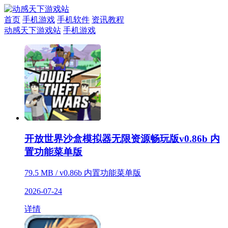
首页
手机游戏
手机软件
资讯教程
动感天下游戏站
手机游戏
开放世界沙盒模拟器无限资源畅玩版v0.86b 内
置功能菜单版
79.5 MB / v0.86b 内置功能菜单版
2026-07-24
详情