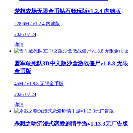
梦想农场无限金币钻石畅玩版v1.2.4 内购版
228.6M / v1.2.4 内购版
2026-07-24
详情
盟军敢死队3D中文版沙盒激战僵尸v1.8.8 无限
金币版
45M / v1.8.8 无限金币版
2026-07-24
详情
杀戮之吻沉浸式恋爱剧情手游v1.13.3无广告版