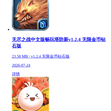
无尽之战中文版畅玩塔防新v1.2.4 无限金币钻
石版
23.58 MB / v1.2.4 无限金币钻石版
2026-07-24
详情