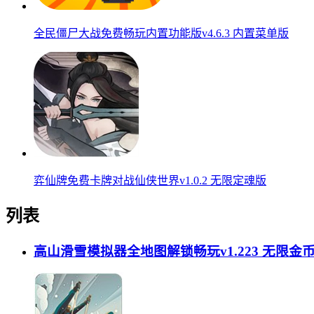
全民僵尸大战免费畅玩内置功能版v4.6.3 内置菜单版
弈仙牌免费卡牌对战仙侠世界v1.0.2 无限定魂版
列表
高山滑雪模拟器全地图解锁畅玩v1.223 无限金