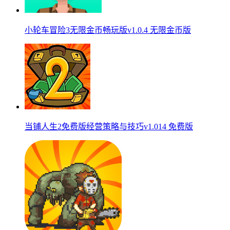
小轮车冒险3无限金币畅玩版v1.0.4 无限金币版
当铺人生2免费版经营策略与技巧v1.014 免费版