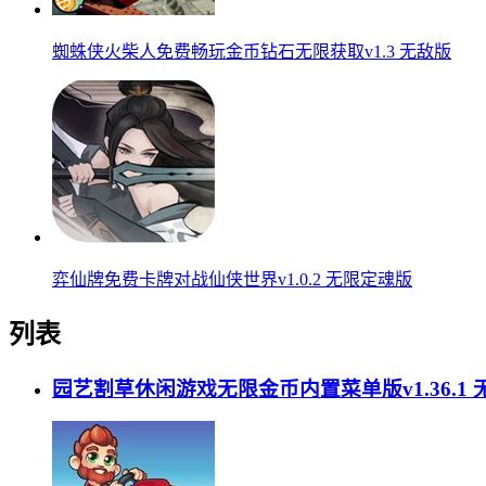
蜘蛛侠火柴人免费畅玩金币钻石无限获取v1.3 无敌版
弈仙牌免费卡牌对战仙侠世界v1.0.2 无限定魂版
列表
园艺割草休闲游戏无限金币内置菜单版v1.36.1