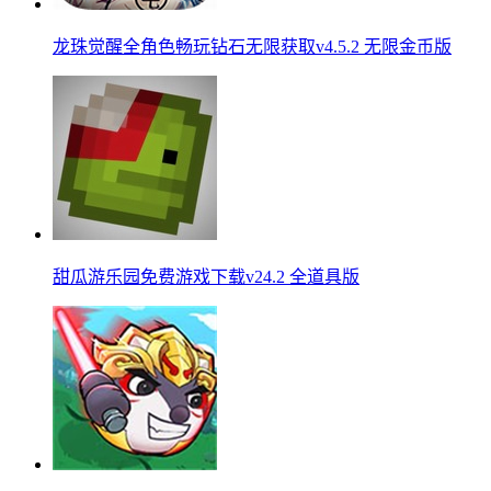
龙珠觉醒全角色畅玩钻石无限获取v4.5.2 无限金币版
甜瓜游乐园免费游戏下载v24.2 全道具版