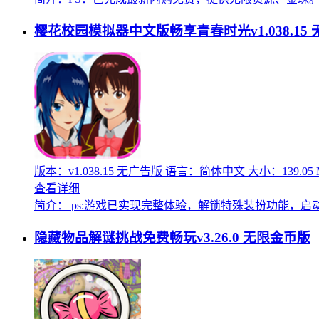
樱花校园模拟器中文版畅享青春时光v1.038.15
版本：v1.038.15 无广告版
语言：简体中文
大小：139.05
查看详细
简介：
ps:游戏已实现完整体验，解锁特殊装扮功能，启
隐藏物品解谜挑战免费畅玩v3.26.0 无限金币版