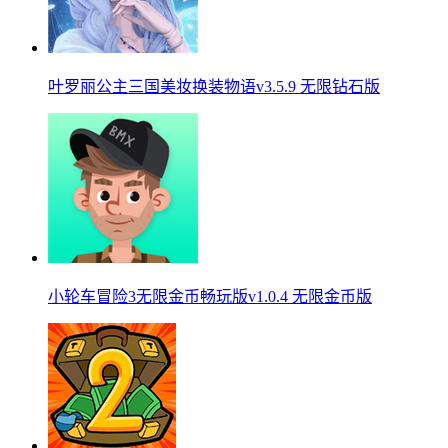
叶罗丽公主三国美妆换装物语v3.5.9 无限钻石版
小轮车冒险3无限金币畅玩版v1.0.4 无限金币版