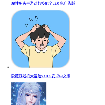
魔性狗头手游对战技能全v2.0 免广告版
隐藏游戏机大冒险v3.0.4 安卓中文版