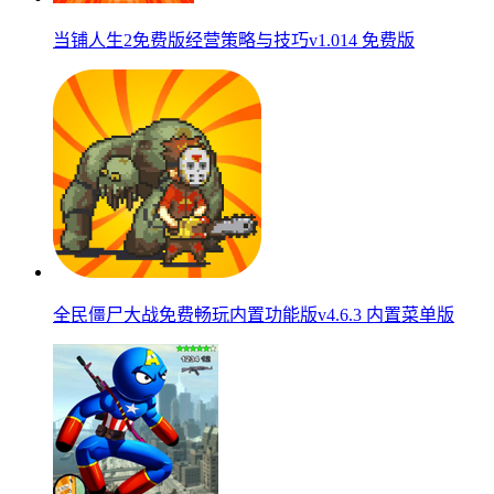
当铺人生2免费版经营策略与技巧v1.014 免费版
全民僵尸大战免费畅玩内置功能版v4.6.3 内置菜单版