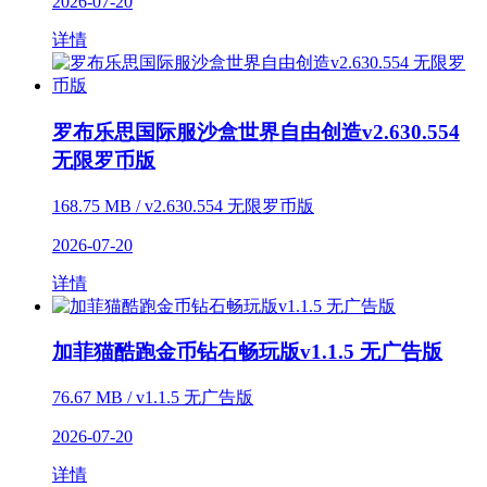
2026-07-20
详情
罗布乐思国际服沙盒世界自由创造v2.630.554
无限罗币版
168.75 MB / v2.630.554 无限罗币版
2026-07-20
详情
加菲猫酷跑金币钻石畅玩版v1.1.5 无广告版
76.67 MB / v1.1.5 无广告版
2026-07-20
详情