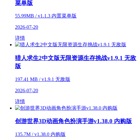
菜单版
55.99MB / v1.1.3 内置菜单版
2026-07-20
详情
猎人求生2中文版无限资源生存挑战v1.9.1 无敌
版
197.41 MB / v1.9.1 无敌版
2026-07-20
详情
创游世界3D动画角色扮演手游v1.38.0 内购版
135.7M / v1.38.0 内购版