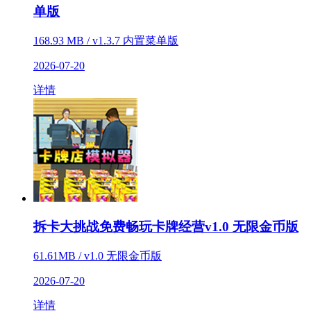
单版
168.93 MB / v1.3.7 内置菜单版
2026-07-20
详情
拆卡大挑战免费畅玩卡牌经营v1.0 无限金币版
61.61MB / v1.0 无限金币版
2026-07-20
详情