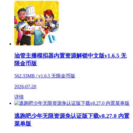
油管主播模拟器内置资源解锁中文版v1.6.5 无
限金币版
562.33MB / v1.6.5 无限金币版
2026-07-20
详情
逃跑吧少年无限资源免认证版下载v8.27.0 内置
菜单版