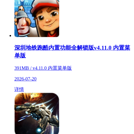
深圳地铁跑酷内置功能全解锁版v4.11.0 内置菜
单版
391MB / v4.11.0 内置菜单版
2026-07-20
详情