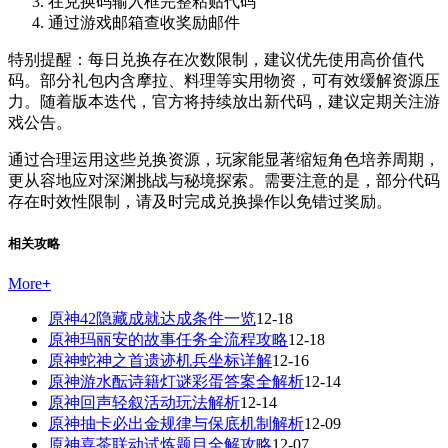
在兑换码输入框完整粘贴代码
通过游戏邮箱查收奖励邮件
特别提醒：每日兑换存在次数限制，建议优先使用高价值代
码。部分礼包内含摩拉、料理等实用物资，可有效缓解资源压
力。随着版本迭代，官方将持续放出新代码，建议定期关注游
戏公告。
通过合理运用这些兑换资源，玩家能显著缩短角色培养周期，
更从容地应对深渊挑战与秘境探索。需要注意的是，部分代码
存在时效性限制，请及时完成兑换操作以免错过奖励。
相关攻略
More
+
原神42隐藏成就达成条件一览
12-18
原神玛丽安的故事任务全流程攻略
12-18
原神蛇神之首遗迹机兵坐标详解
12-16
原神游水酝诗籍灯谜彩蛋答案全解析
12-14
原神回声轻叙活动玩法解析
12-14
原神抽卡必出金规律与保底机制解析
12-09
原神喜茶联动试炼题目全解攻略
12-07