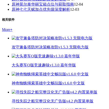
原神莫尔泰华丽宝箱点位与获取指南
12-04
原神七七天赋加点优先级深度解析
12-03
相关软件
More
+
攻守兼备塔防对决策略攻防v1.5.3 无限电力版
大头赛车Q版竞速趣味v1.3.0 嘉年华版
神奇蜘蛛绳索英雄中文畅玩版v1.6.0 中文版
寻找失踪之船完整汉化无广告版v4.2 内置菜单版