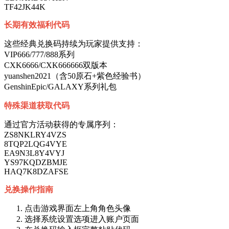
TF42JK44K
长期有效福利代码
这些经典兑换码持续为玩家提供支持：
VIP666/777/888系列
CXK6666/CXK666666双版本
yuanshen2021（含50原石+紫色经验书）
GenshinEpic/GALAXY系列礼包
特殊渠道获取代码
通过官方活动获得的专属序列：
ZS8NKLRY4VZS
8TQP2LQG4VYE
EA9N3L8Y4VYJ
YS97KQDZBMJE
HAQ7K8DZAFSE
兑换操作指南
点击游戏界面左上角角色头像
选择系统设置选项进入账户页面