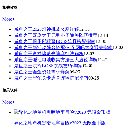
相关攻略
More
+
咸鱼之王2023灯神挑战奖励详解
12-18
咸鱼之王喜剧之王无甲小子通关阵容推荐
12-14
咸鱼之王俱乐部程普BOSS阵容搭配指南
12-06
咸鱼之王新活动阵容搭配技巧 网吧大赛通关指南
12-02
咸鱼之王食神诸葛亮阵容打法解析
12-02
咸鱼之王碱性电池收集方法三大途径详解
11-21
咸鱼之王洪爷BOSS挑战技巧详解
09-30
咸鱼之王金鱼资源需求详解
09-27
咸鱼之王华佗关卡通关阵容搭配指南
09-26
相关软件
More
+
异化之地单机黑暗地牢冒险v2023 无限金币版