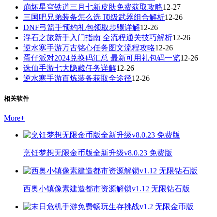
崩坏星穹铁道三月七新皮肤免费获取攻略
12-27
三国吧兄弟装备怎么选 顶级武器组合解析
12-26
DNF弓箭手预约礼包领取步骤详解
12-26
浮石之旅新手入门指南 全流程通关技巧解析
12-26
逆水寒手游万古铭心任务图文流程攻略
12-26
蛋仔派对2024兑换码汇总 最新可用礼包码一览
12-26
诛仙手游七大隐藏任务详解
12-26
逆水寒手游百炼装备获取全途径
12-26
相关软件
More
+
烹饪梦想无限金币版全新升级v8.0.23 免费版
西奥小镇像素建造都市资源解锁v1.12 无限钻石版