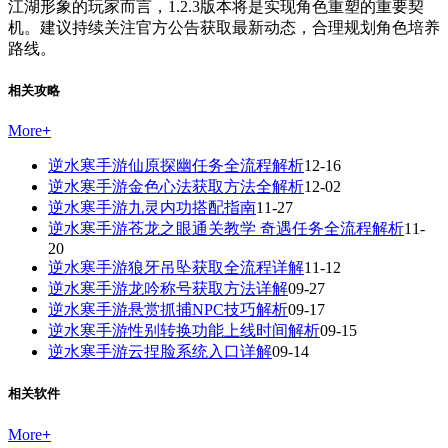
江湖形象的玩家而言，1.2.3版本将是实现角色重塑的重要契
机。建议持续关注官方公告获取最新动态，合理规划角色培养
路线。
相关攻略
More
+
逆水寒手游仙原探幽任务全流程解析
12-16
逆水寒手游金色心法获取方法全解析
12-02
逆水寒手游九灵内功搭配指南
11-27
逆水寒手游苍龙之眼通关教学 奇遇任务全流程解析
11-
20
逆水寒手游狼牙吊坠获取全流程详解
11-12
逆水寒手游龙吟称号获取方法详解
09-27
逆水寒手游悬赏抓捕NPC技巧解析
09-17
逆水寒手游性别转换功能上线时间解析
09-15
逆水寒手游云捏脸系统入口详解
09-14
相关软件
More
+