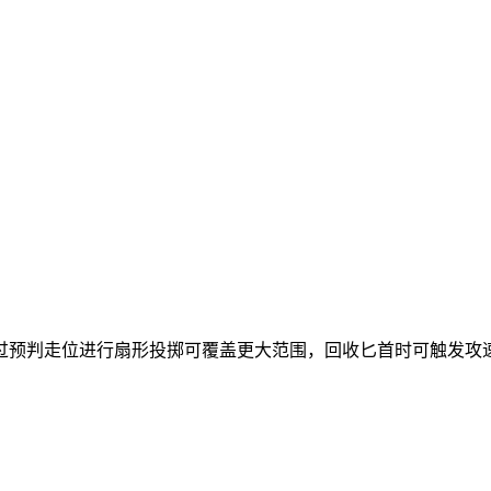
过预判走位进行扇形投掷可覆盖更大范围，回收匕首时可触发攻