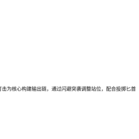
谋打击为核心构建输出链，通过闪避突袭调整站位，配合投掷匕首