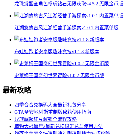
龙珠觉醒全角色畅玩钻石无限获取v4.5.2 无限金币版
江湖悠悠古风江湖经营手游探索v1.0.1 内置菜单版
布娃娃跑者安卓版趣味竞技v1.1.8 新版本
史莱姆王国奇幻世界冒险v1.0.2 无限金币版
最新攻略
四季合合兑换码大全最新礼包分享
GTA圣安地列斯重制版秘籍使用指南
异族崛起红豆解锁全流程攻略
植物大战僵尸2最新兑换码汇总与使用方法
堕落之主怎么快速刷魂？刷魂刷精力技巧攻略