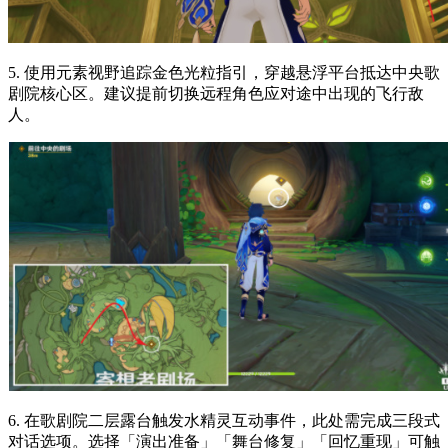
5. 使用元素视野追踪金色光粒指引，穿越悬浮平台抵达中央歌
剧院核心区。建议提前切换远程角色应对途中出现的飞行敌
人。
6. 在歌剧院二层露台触发水精灵互动事件，此处需完成三段式
对话选项。选择「演出准备」「舞台修复」「回忆重现」可触