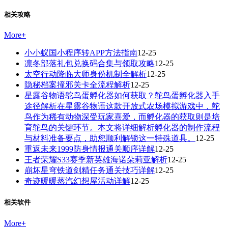
相关攻略
More
+
小小蚁国小程序转APP方法指南
12-25
凛冬部落礼包兑换码合集与领取攻略
12-25
太空行动降临大师身份机制全解析
12-25
隐秘档案撞邪关卡全流程解析
12-25
星露谷物语鸵鸟蛋孵化器如何获取？鸵鸟蛋孵化器入手
途径解析在星露谷物语这款开放式农场模拟游戏中，鸵
鸟作为稀有动物深受玩家喜爱，而孵化器的获取则是培
育鸵鸟的关键环节。本文将详细解析孵化器的制作流程
与材料准备要点，助您顺利解锁这一特殊道具。
12-25
重返未来1999防身情报通关顺序详解
12-25
王者荣耀S33赛季新英雄海诺朵莉亚解析
12-25
崩坏星穹铁道剑精任务通关技巧详解
12-25
奇迹暖暖蒸汽幻想屋活动详解
12-25
相关软件
More
+