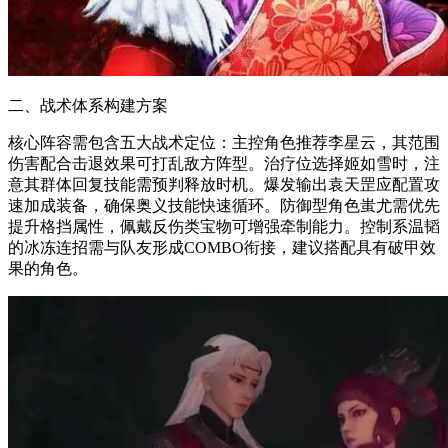
二、战术体系构建方案
核心阵容需包含五大战术定位：主控角色推荐李星云，其范围
伤害配合击退效果可打乱敌方阵型。治疗位选择姬如雪时，注
意其群体回复技能需预判释放时机。爆发输出袁天罡应配置攻
速加成装备，确保奥义技能快速循环。防御型角色蚩尤需优先
提升格挡属性，佩戴反伤类宝物可增强牵制能力。控制系温韬
的冰冻连招需与队友形成COMBO衔接，建议搭配具有破甲效
果的角色。