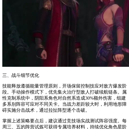
三、战斗细节优化
技能释放遵循能量管理原则，开场保留控制技应对敌方爆发阶
段。手动操作模式下，优先集火治疗型敌人打破续航链条。属
性克制系统中，阴阳系角色对自然系造成30%额外伤害，组建
多系别阵容可应对不同关卡。当战力差距较大时，利用地形障
碍实施分击战术，通过拉扯阵型逐个击破。
掌握上述策略要点后，建议通过竞技场实战测试阵容强度。每
周三、五的阵营试炼可获得专属培养材料，持续优化角色星阶