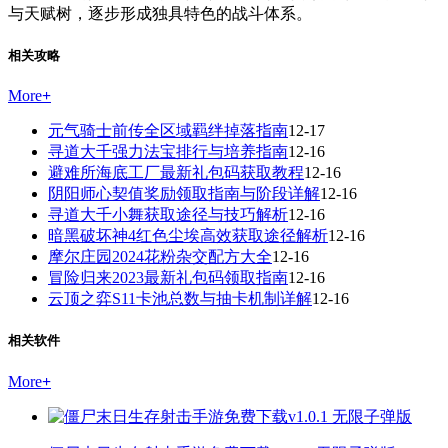
与天赋树，逐步形成独具特色的战斗体系。
相关攻略
More
+
元气骑士前传全区域羁绊掉落指南
12-17
寻道大千强力法宝排行与培养指南
12-16
避难所海底工厂最新礼包码获取教程
12-16
阴阳师心契值奖励领取指南与阶段详解
12-16
寻道大千小舞获取途径与技巧解析
12-16
暗黑破坏神4红色尘埃高效获取途径解析
12-16
摩尔庄园2024花粉杂交配方大全
12-16
冒险归来2023最新礼包码领取指南
12-16
云顶之弈S11卡池总数与抽卡机制详解
12-16
相关软件
More
+