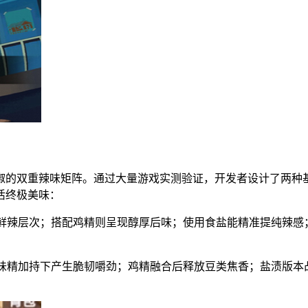
椒的双重辣味矩阵。通过大量游戏实测验证，开发者设计了两种
活终极美味：
发鲜辣层次；搭配鸡精则呈现醇厚后味；使用食盐能精准提纯辣感
。味精加持下产生脆韧嚼劲；鸡精融合后释放豆类焦香；盐渍版本