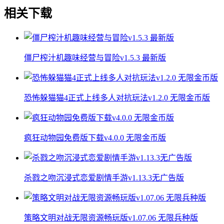
相关下载
僵尸榨汁机趣味经营与冒险v1.5.3 最新版
恐怖躲猫猫4正式上线多人对抗玩法v1.2.0 无限金币版
疯狂动物园免费版下载v4.0.0 无限金币版
杀戮之吻沉浸式恋爱剧情手游v1.13.3无广告版
策略文明对战无限资源畅玩版v1.07.06 无限兵种版