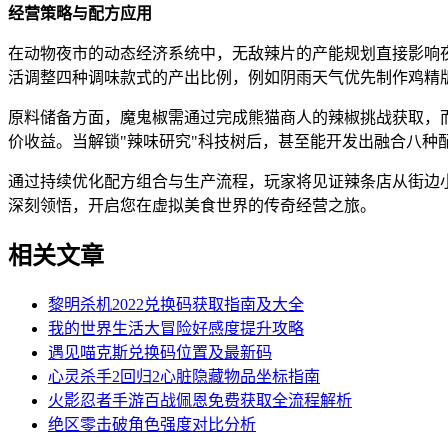
经营策略与配方应用
在动物夜市的动态经济系统中，无敌辣片的产能规划直接影响
活调整四种调味款式的产出比例，例如阴雨天气优先制作鸡精
原料储备方面，魔鬼椒需通过完成熊猫商人的辣椒挑战获取，
价收益。当解锁"辣味研究"科技树后，甚至能开发出融合八种
通过持续优化配方组合与生产流程，玩家将见证辣条店从街边
深刻领悟，开启您在虚拟美食世界的传奇经营之旅。
相关文章
黎明杀机2022兑换码获取指南及大全
我的世界生活大冒险好感度提升攻略
遇见喵克斯兑换码位置及最新码
心灵杀手2回归2心脏隐藏物品坐标指南
火影忍者手游百战佩恩免费获取全流程解析
绝区零击破角色强度对比分析