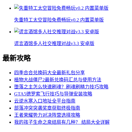
失重特工太空冒险免费畅玩v0.2 内置菜单版
谎言酒馆多人社交推理对战v3.3 安卓版
最新攻略
四季合合兑换码大全最新礼包分享
植物大战僵尸2最新兑换码汇总与使用方法
堕落之主怎么快速刷魂？刷魂刷精力技巧攻略
GTA5德罗索飞行技巧与导弹安装攻略
云逆水寒入口地址全平台指南
部落冲突突袭奖章获取终极指南
王者荣耀势力对决阵营选择攻略
我的孩子生命之泉结局有几种？ 结局大全详解