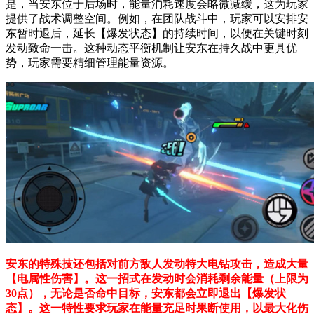
是，当安东位于后场时，能量消耗速度会略微减缓，这为玩家
提供了战术调整空间。例如，在团队战斗中，玩家可以安排安
东暂时退后，延长【爆发状态】的持续时间，以便在关键时刻
发动致命一击。这种动态平衡机制让安东在持久战中更具优
势，玩家需要精细管理能量资源。
安东的特殊技还包括对前方敌人发动特大电钻攻击，造成大量
【电属性伤害】。这一招式在发动时会消耗剩余能量（上限为
30点），无论是否命中目标，安东都会立即退出【爆发状
态】。这一特性要求玩家在能量充足时果断使用，以最大化伤