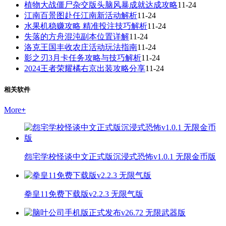
植物大战僵尸杂交版头脑风暴成就达成攻略
11-24
江南百景图赴任江南新活动解析
11-24
水果机稳赚攻略 精准投注技巧解析
11-24
失落的方舟混沌副本位置详解
11-24
洛克王国丰收农庄活动玩法指南
11-24
影之刃3月卡任务攻略与技巧解析
11-24
2024王者荣耀橘右京出装攻略分享
11-24
相关软件
More
+
怨宅学校怪谈中文正式版沉浸式恐怖v1.0.1 无限金币版
拳皇11免费下载版v2.2.3 无限气版