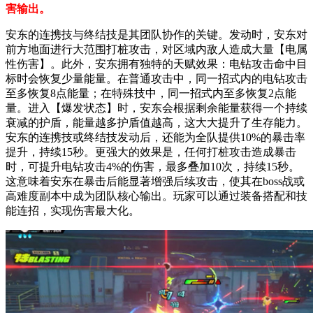
害输出。
安东的连携技与终结技是其团队协作的关键。发动时，安东对
前方地面进行大范围打桩攻击，对区域内敌人造成大量【电属
性伤害】。此外，安东拥有独特的天赋效果：电钻攻击命中目
标时会恢复少量能量。在普通攻击中，同一招式内的电钻攻击
至多恢复8点能量；在特殊技中，同一招式内至多恢复2点能
量。进入【爆发状态】时，安东会根据剩余能量获得一个持续
衰减的护盾，能量越多护盾值越高，这大大提升了生存能力。
安东的连携技或终结技发动后，还能为全队提供10%的暴击率
提升，持续15秒。更强大的效果是，任何打桩攻击造成暴击
时，可提升电钻攻击4%的伤害，最多叠加10次，持续15秒。
这意味着安东在暴击后能显著增强后续攻击，使其在boss战或
高难度副本中成为团队核心输出。玩家可以通过装备搭配和技
能连招，实现伤害最大化。