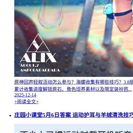
原神回声轻叙活动怎么参与？海螺收集有哪些技巧？3.
累计收集进度解锁原石、角色培养素材以及限定装扮芭...
2025-12-14
+阅读全文+
庄园小课堂5月6日答案 运动护耳与羊绒清洗技