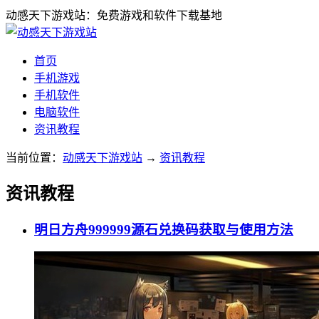
动感天下游戏站：免费游戏和软件下载基地
首页
手机游戏
手机软件
电脑软件
资讯教程
当前位置：
动感天下游戏站
→
资讯教程
资讯教程
明日方舟999999源石兑换码获取与使用方法