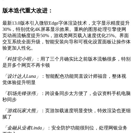
版本迭代重大改进：
最新13.0版本引入微软Edge字体渲染技术，文字显示精度提升
30%，特别优化4K屏幕显示效果。重构的图形处理引擎使网
页动画流畅度提升50%，游戏类网页载入速度优化25%。界面
交互系统全面升级，智能安装向导和可视化设置面板让操作体
验更加人性化。
「科技宅小明」
：用了三个月确实比之前版本流畅很多，特别
是开多个网页不再卡顿
「设计达人Luna」
：智能配色功能简直设计师福音，整体视
觉体验提升明显
「职场先锋张伟」
：跨设备同步太方便了，会议资料手机电脑
秒同步
「游戏玩家大熊」
：页游加载速度明显变快，特效渲染也更细
腻了
「金融从业者Linda」
：安全防护功能很到位，处理网银业务