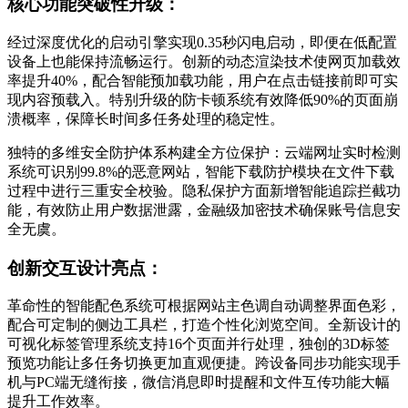
核心功能突破性升级：
经过深度优化的启动引擎实现0.35秒闪电启动，即便在低配置
设备上也能保持流畅运行。创新的动态渲染技术使网页加载效
率提升40%，配合智能预加载功能，用户在点击链接前即可实
现内容预载入。特别升级的防卡顿系统有效降低90%的页面崩
溃概率，保障长时间多任务处理的稳定性。
独特的多维安全防护体系构建全方位保护：云端网址实时检测
系统可识别99.8%的恶意网站，智能下载防护模块在文件下载
过程中进行三重安全校验。隐私保护方面新增智能追踪拦截功
能，有效防止用户数据泄露，金融级加密技术确保账号信息安
全无虞。
创新交互设计亮点：
革命性的智能配色系统可根据网站主色调自动调整界面色彩，
配合可定制的侧边工具栏，打造个性化浏览空间。全新设计的
可视化标签管理系统支持16个页面并行处理，独创的3D标签
预览功能让多任务切换更加直观便捷。跨设备同步功能实现手
机与PC端无缝衔接，微信消息即时提醒和文件互传功能大幅
提升工作效率。