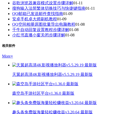
谷歌浏览器兼容模式设置步骤详解
01-11
搜狗输入法简繁体切换技巧与快捷键指南
01-11
QQ邮箱已发送邮件查找指南
01-09
安卓手机卓大师刷机教程
01-09
QQ空间相册原图批量导出电脑教程
01-08
千牛自动回复设置教程步骤详解
01-08
小红书直播小窗关闭步骤详解
01-08
相关软件
More
+
天翼超高清4K影视播放利器v5.5.29.19 最新版
森空岛手游社区平台v1.36.0 最新版
趣头条免费版海量轻松赚收益v3.20.64 最新版