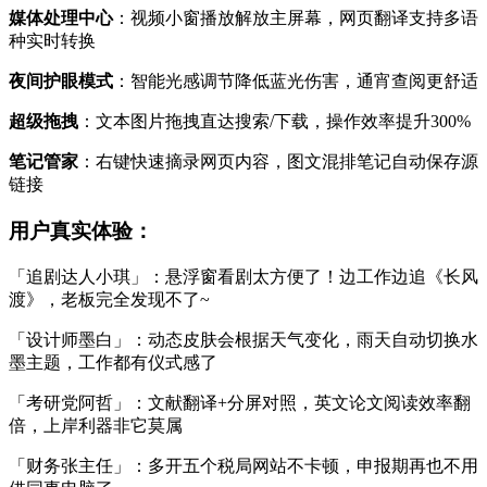
媒体处理中心
：视频小窗播放解放主屏幕，网页翻译支持多语
种实时转换
夜间护眼模式
：智能光感调节降低蓝光伤害，通宵查阅更舒适
超级拖拽
：文本图片拖拽直达搜索/下载，操作效率提升300%
笔记管家
：右键快速摘录网页内容，图文混排笔记自动保存源
链接
用户真实体验：
「追剧达人小琪」：悬浮窗看剧太方便了！边工作边追《长风
渡》，老板完全发现不了~
「设计师墨白」：动态皮肤会根据天气变化，雨天自动切换水
墨主题，工作都有仪式感了
「考研党阿哲」：文献翻译+分屏对照，英文论文阅读效率翻
倍，上岸利器非它莫属
「财务张主任」：多开五个税局网站不卡顿，申报期再也不用