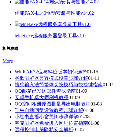
佳能FAX-L140驱动安装与性能v14.02
telnet.exe远程服务器登录工具v1.0
相关攻略
More
+
WinRAR32位与64位版本如何选择
01-15
谷歌浏览器兼容模式设置步骤详解
01-11
搜狗输入法简繁体切换技巧与快捷键指南
01-11
QQ邮箱已发送邮件查找指南
01-09
安卓手机卓大师刷机教程
01-09
QQ空间相册原图批量导出电脑教程
01-08
千牛自动回复设置教程步骤详解
01-08
小红书直播小窗关闭步骤详解
01-08
夸克浏览器免费进入网址位置指南
01-08
远程控制电脑隐私安全解析
01-07