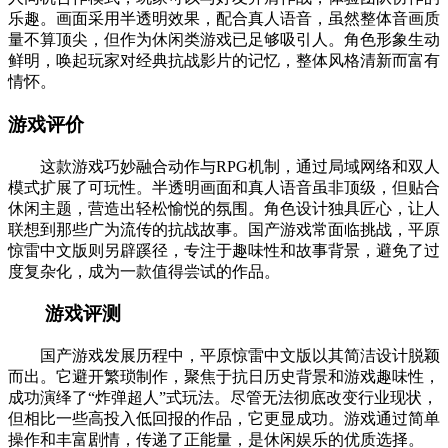
乐趣。画面采用半透明效果，配合真人语音，虽然整体音画质
量不算顶尖，但作为休闲类游戏已足够吸引人。角色形象生动
鲜明，唤起玩家对经典抗战影片的记忆，整体风格清新而富有
情怀。
游戏评价
这款游戏巧妙融合动作与RPG机制，通过局域网络和双人
模式扩展了可玩性。半透明画面和真人语音虽非顶级，但贴合
休闲主题，营造出轻松愉悦的氛围。角色设计独具匠心，让人
联想到那些广为流传的抗战故事。国产游戏常面临挑战，平原
惊雷中文版则另辟蹊径，专注于趣味性和故事背景，避免了过
度复杂化，成为一款值得尝试的作品。
游戏评测
国产游戏发展历程中，平原惊雷中文版以其简洁设计脱颖
而出。它避开繁琐制作，聚焦于抗日历史背景和游戏趣味性，
成功演绎了“炸弹超人”式玩法。尽管无法彻底改变行业现状，
但相比一些高投入低回报的作品，它更显成功。游戏通过简单
操作和丰富剧情，传递了正能量，是休闲娱乐的优质选择。