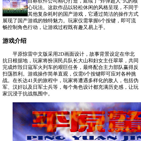
目标软件公司精心打造，延续了“炸弹超人”式的核
心玩法。这款作品以轻松休闲的风格呈现，不同于
其他复杂耗时的国产游戏，它通过简洁的操作方式
展现了国产游戏的独特魅力。玩家仅需掌握6个按键，即可流
畅控制角色行动，让游戏过程既有趣又易上手。
游戏介绍
平原惊雷中文版采用2D画面设计，故事背景设定在华北
抗日根据地，玩家将扮演民兵队长大山和妇女主任翠翠，共同
完成炸毁日寇军火列车的艰巨任务，最终配合主力部队赢得反
扫荡胜利。游戏操作简单直观，仅需6个按键即可应对各种挑
战。在长达41关的旅程中，玩家将遭遇多样化的敌人，包括伪
军、汉奸以及日军士兵等，每个角色设计都充满历史感，让玩
家沉浸于抗战氛围中。