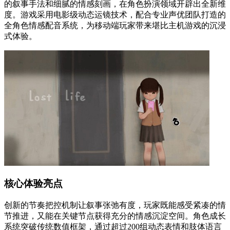
的叙事手法和细腻的情感刻画，在角色扮演领域开辟出全新维
度。游戏采用电影级动态运镜技术，配合专业声优团队打造的
全角色情感配音系统，为移动端玩家带来堪比主机游戏的沉浸
式体验。
核心体验亮点
创新的节奏把控机制让叙事张弛有度，玩家既能感受紧凑的情
节推进，又能在关键节点获得充分的情感沉淀空间。角色成长
系统突破传统数值框架，通过超过200组动态表情和肢体语言