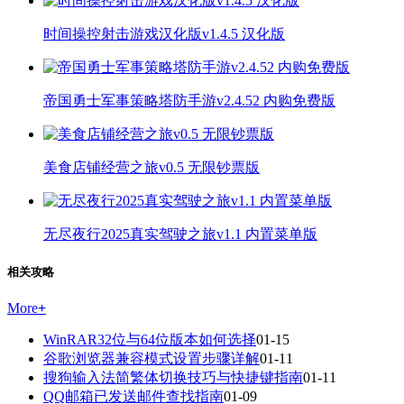
时间操控射击游戏汉化版v1.4.5 汉化版
帝国勇士军事策略塔防手游v2.4.52 内购免费版
美食店铺经营之旅v0.5 无限钞票版
无尽夜行2025真实驾驶之旅v1.1 内置菜单版
相关攻略
More
+
WinRAR32位与64位版本如何选择
01-15
谷歌浏览器兼容模式设置步骤详解
01-11
搜狗输入法简繁体切换技巧与快捷键指南
01-11
QQ邮箱已发送邮件查找指南
01-09