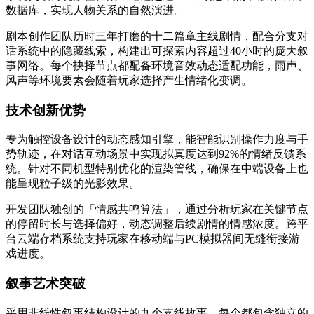
数据库，实现人物关系的自然演进。
剧本创作团队历时三年打磨的十二篇章主线剧情，配合分支对
话系统中的隐藏线索，构建出可探索内容超过40小时的庞大叙
事网络。每个抉择节点都配备环境音效动态适配功能，雨声、
风声等环境要素会随着玩家选择产生情绪化变调。
技术创新优势
专为触控设备设计的动态感知引擎，能智能识别操作力度与手
势轨迹，在对话互动场景中实现拟真度达到92%的情绪反馈系
统。针对不同机型特别优化的渲染管线，确保在中端设备上也
能呈现粒子级的光影效果。
开发团队独创的「情感共鸣算法」，通过分析玩家在关键节点
的停留时长与选择偏好，动态调整后续剧情的情感浓度。跨平
台云端存档系统支持玩家在移动端与PC模拟器间无缝衔接游
戏进度。
叙事艺术突破
采用非线性叙事结构设计的九个支线故事，每个都包含独立的