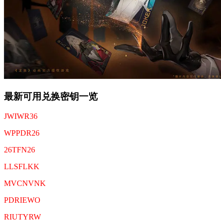
最新可用兑换密钥一览
JWIWR36
WPPDR26
26TFN26
LLSFLKK
MVCNVNK
PDRIEWO
RIUTYRW