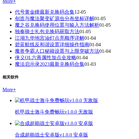
More
+
代号黄金瞳最新兑换码合集
12-05
创造与魔法聚变矿源虫分布坐标详解
01-05
魔之谷兑换码使用位置与输入方法解析
01-05
独奏骑士礼包兑换码获取方法
01-05
江湖九华地宫油灯点亮顺序详解
01-04
碧蓝航线反和谐设置详细操作指南
01-04
魔兽争霸人口秘籍设置与上限突破方法
01-04
侠义OL六善属性加点全攻略
01-04
魔法启示录2023最新兑换码合集
01-03
相关软件
More
+
机甲战士激斗免费畅玩v1.0.0 无敌版
合成超能战士安卓版v1.0.0 安卓版