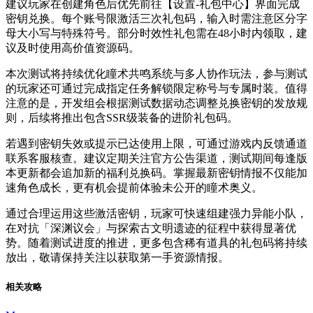
建议玩家在创建角色后优先前往【设置-礼包中心】界面完成
密钥兑换。每个账号限激活三次礼包码，输入时需注意区分字
母大小写与特殊符号。部分时效性礼包需在48小时内领取，建
议及时使用高价值资源码。
本次测试将持续优化瞳术共鸣系统与多人协作玩法，参与测试
的玩家还可通过完成指定任务解锁限定称号与专属时装。值得
注意的是，开发组会根据测试数据动态调整兑换密钥的发放规
则，后续将推出包含SSR级装备的进阶礼包码。
若遇到密钥失效或提示已达使用上限，可通过游戏内反馈通道
联系客服核查。建议定期关注官方公告渠道，测试期间每逢版
本更新都会追加新的福利兑换码。掌握最新密钥情报不仅能加
速角色成长，更有机会提前体验未公开的瞳术奥义。
通过合理运用这些激活密钥，玩家可快速组建强力异能小队，
在对抗「深渊议会」与探索古文明遗迹的征程中获得显著优
势。随着测试进度的推进，更多包含稀有道具的礼包码将持续
放出，敬请保持关注以获取第一手资源情报。
相关攻略