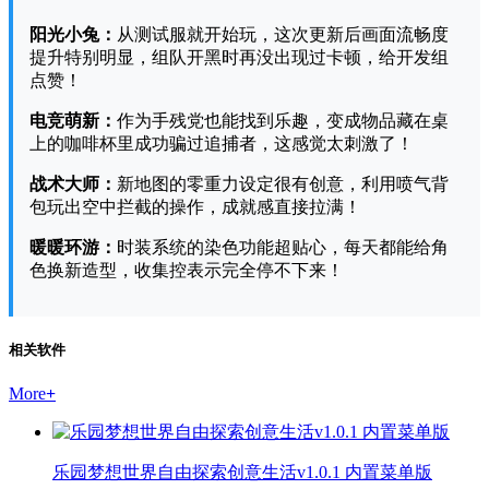
阳光小兔：
从测试服就开始玩，这次更新后画面流畅度
提升特别明显，组队开黑时再没出现过卡顿，给开发组
点赞！
电竞萌新：
作为手残党也能找到乐趣，变成物品藏在桌
上的咖啡杯里成功骗过追捕者，这感觉太刺激了！
战术大师：
新地图的零重力设定很有创意，利用喷气背
包玩出空中拦截的操作，成就感直接拉满！
暖暖环游：
时装系统的染色功能超贴心，每天都能给角
色换新造型，收集控表示完全停不下来！
相关软件
More
+
乐园梦想世界自由探索创意生活v1.0.1 内置菜单版