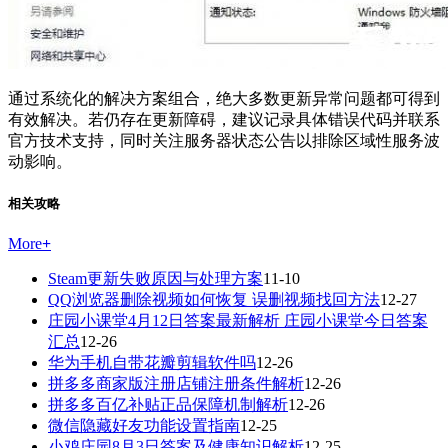
通过系统化的解决方案组合，绝大多数更新异常问题都可得到
有效解决。若仍存在更新障碍，建议记录具体错误代码并联系
官方技术支持，同时关注服务器状态公告以排除区域性服务波
动影响。
相关攻略
More
+
Steam更新失败原因与处理方案
11-10
QQ浏览器删除视频如何恢复 误删视频找回方法
12-27
庄园小课堂4月12日答案最新解析 庄园小课堂今日答案
汇总
12-26
华为手机自带花瓣剪辑软件吗
12-26
拼多多商家版注册店铺注册条件解析
12-26
拼多多百亿补贴正品保障机制解析
12-26
微信隐藏好友功能设置指南
12-25
小鸡庄园8月3日答案及健康知识解析
12-25