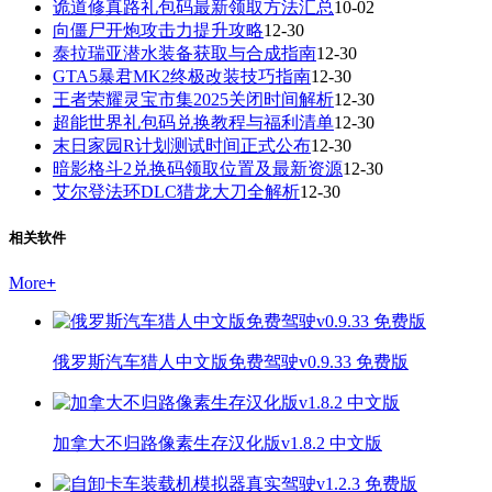
诡道修真路礼包码最新领取方法汇总
10-02
向僵尸开炮攻击力提升攻略
12-30
泰拉瑞亚潜水装备获取与合成指南
12-30
GTA5暴君MK2终极改装技巧指南
12-30
王者荣耀灵宝市集2025关闭时间解析
12-30
超能世界礼包码兑换教程与福利清单
12-30
末日家园R计划测试时间正式公布
12-30
暗影格斗2兑换码领取位置及最新资源
12-30
艾尔登法环DLC猎龙大刀全解析
12-30
相关软件
More
+
俄罗斯汽车猎人中文版免费驾驶v0.9.33 免费版
加拿大不归路像素生存汉化版v1.8.2 中文版