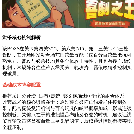
洪爷核心机制解析
该BOSS在关卡第四关3/15、第八关7/15、第十三关12/15三处
设防，其开场即发动全场范围眩晕技能（仅百分百眩晕抵抗可
豁免）。普攻与必杀技均具备全体攻击特性，且具有残血增伤
机制，常规阵容往往难以承受第二轮攻势，需依赖精准控制实
现破局。
基础战术阵容配置
推荐采用公孙瓒+吕布+庞统+蔡文姬/貂蝉+华佗的组合体系。
此套战术的核心思路在于：通过蔡文姬阵亡触发群体控制效
果，配合庞统复活机制与百合玩具的眩晕概率加成，形成连续
控制链。关键点在于精准把握吕布触发心魔的时机，建议让洪
爷首轮攻击将吕布血量压至觉醒阈值，后续通过控制衔接实现
全程压制。