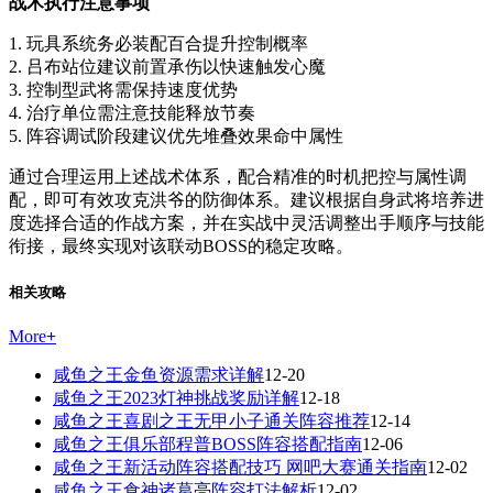
战术执行注意事项
1. 玩具系统务必装配百合提升控制概率
2. 吕布站位建议前置承伤以快速触发心魔
3. 控制型武将需保持速度优势
4. 治疗单位需注意技能释放节奏
5. 阵容调试阶段建议优先堆叠效果命中属性
通过合理运用上述战术体系，配合精准的时机把控与属性调
配，即可有效攻克洪爷的防御体系。建议根据自身武将培养进
度选择合适的作战方案，并在实战中灵活调整出手顺序与技能
衔接，最终实现对该联动BOSS的稳定攻略。
相关攻略
More
+
咸鱼之王金鱼资源需求详解
12-20
咸鱼之王2023灯神挑战奖励详解
12-18
咸鱼之王喜剧之王无甲小子通关阵容推荐
12-14
咸鱼之王俱乐部程普BOSS阵容搭配指南
12-06
咸鱼之王新活动阵容搭配技巧 网吧大赛通关指南
12-02
咸鱼之王食神诸葛亮阵容打法解析
12-02