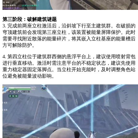
第三阶段：破解建筑谜题
3. 完成前两座立柱激活后，沿斜坡下行至主建筑群。在破损的
穹顶建筑前会发现第三座立柱，该装置被能量屏障保护。此时
需要寻找附近散落的能量碎片，将其嵌入立柱基座的能量槽后
方可解除防护。
4. 第四立柱位于建筑群西侧的悬浮平台上，建议使用喷射背包
进行垂直移动。激活时需注意平台的不稳定状态，建议先使用
重力稳定器固定落脚点。当立柱开始充能时，及时调整角色站
位避免被能量波动影响。