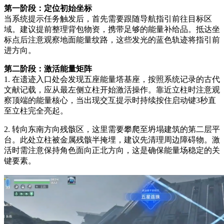
第一阶段：定位初始坐标
当系统提示任务触发后，首先需要跟随导航指引前往目标区
域。建议提前整理背包物资，携带足够的能量补给品。抵达坐
标点后注意观察地面能量纹路，这些发光的蓝色轨迹将指引前
进方向。
第二阶段：激活能量矩阵
1. 在遗迹入口处会发现五座能量塔基座，按照系统记录的古代
文献记载，应从最左侧立柱开始激活操作。靠近立柱时注意观
察顶端的能量核心，当出现交互提示时持续按住启动键3秒直
至立柱完全亮起。
2. 转向东南方向残骸区，这里需要攀爬至坍塌建筑的第二层平
台。此处立柱被金属残骸半掩埋，建议先清理周边障碍物。激
活时需注意保持角色面向正北方向，这是确保能量场稳定的关
键要素。