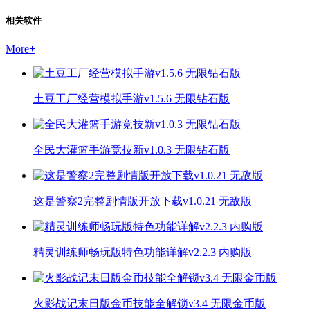
相关软件
More
+
土豆工厂经营模拟手游v1.5.6 无限钻石版
全民大灌篮手游竞技新v1.0.3 无限钻石版
这是警察2完整剧情版开放下载v1.0.21 无敌版
精灵训练师畅玩版特色功能详解v2.2.3 内购版
火影战记末日版金币技能全解锁v3.4 无限金币版