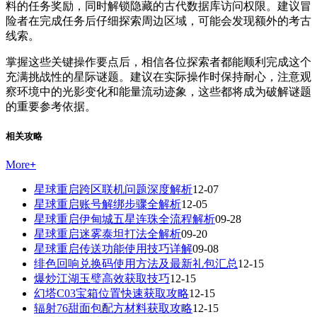
料的任务奖励，同时解锁隐藏的古代数据库访问权限。建议冒
险者在完成任务后仔细探索周边区域，可能会发现额外的考古
线索。
掌握这些关键操作要点后，相信各位探索者都能顺利完成这个
充满挑战性的星际谜题。建议在实际操作时保持耐心，注意观
察环境中的光影变化和能量流动迹象，这些都将成为破解谜题
的重要参考依据。
相关攻略
More
+
星球重启跨区联机问题深度解析
12-07
星球重启账号解绑步骤全解析
12-05
星球重启伊甸城五星连珠全流程解析
09-28
星球重启迷雾泰坦打法全解析
09-20
星球重启传送功能使用技巧详解
09-08
绯色回响兑换码使用方法及最新礼包汇总
12-15
爆炒江湖玉璧高效获取技巧
12-15
幻塔C03宝箱位置快速获取攻略
12-15
辐射76甜面包配方材料获取攻略
12-15