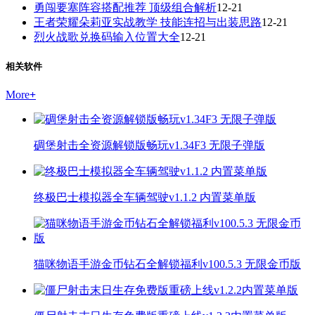
勇闯要塞阵容搭配推荐 顶级组合解析
12-21
王者荣耀朵莉亚实战教学 技能连招与出装思路
12-21
烈火战歌兑换码输入位置大全
12-21
相关软件
More
+
碉堡射击全资源解锁版畅玩v1.34F3 无限子弹版
终极巴士模拟器全车辆驾驶v1.1.2 内置菜单版
猫咪物语手游金币钻石全解锁福利v100.5.3 无限金币版