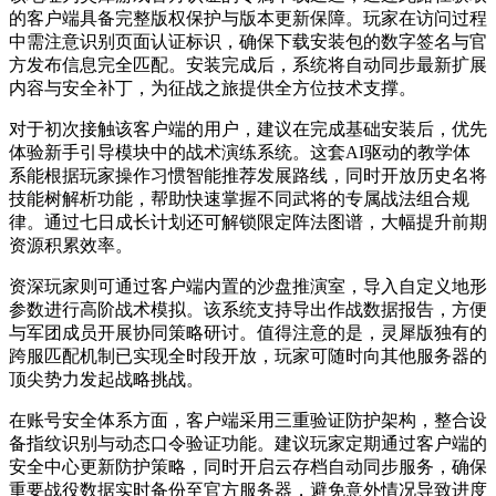
的客户端具备完整版权保护与版本更新保障。玩家在访问过程
中需注意识别页面认证标识，确保下载安装包的数字签名与官
方发布信息完全匹配。安装完成后，系统将自动同步最新扩展
内容与安全补丁，为征战之旅提供全方位技术支撑。
对于初次接触该客户端的用户，建议在完成基础安装后，优先
体验新手引导模块中的战术演练系统。这套AI驱动的教学体
系能根据玩家操作习惯智能推荐发展路线，同时开放历史名将
技能树解析功能，帮助快速掌握不同武将的专属战法组合规
律。通过七日成长计划还可解锁限定阵法图谱，大幅提升前期
资源积累效率。
资深玩家则可通过客户端内置的沙盘推演室，导入自定义地形
参数进行高阶战术模拟。该系统支持导出作战数据报告，方便
与军团成员开展协同策略研讨。值得注意的是，灵犀版独有的
跨服匹配机制已实现全时段开放，玩家可随时向其他服务器的
顶尖势力发起战略挑战。
在账号安全体系方面，客户端采用三重验证防护架构，整合设
备指纹识别与动态口令验证功能。建议玩家定期通过客户端的
安全中心更新防护策略，同时开启云存档自动同步服务，确保
重要战役数据实时备份至官方服务器，避免意外情况导致进度