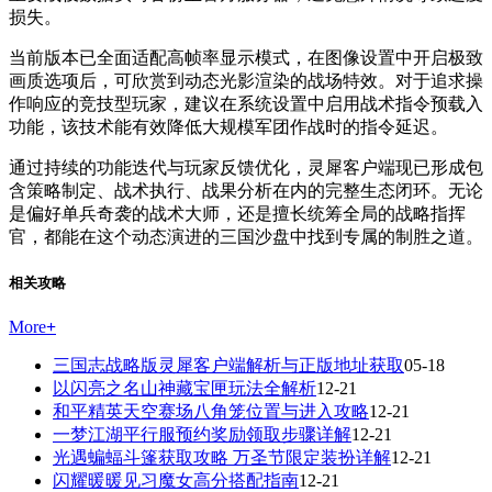
损失。
当前版本已全面适配高帧率显示模式，在图像设置中开启极致
画质选项后，可欣赏到动态光影渲染的战场特效。对于追求操
作响应的竞技型玩家，建议在系统设置中启用战术指令预载入
功能，该技术能有效降低大规模军团作战时的指令延迟。
通过持续的功能迭代与玩家反馈优化，灵犀客户端现已形成包
含策略制定、战术执行、战果分析在内的完整生态闭环。无论
是偏好单兵奇袭的战术大师，还是擅长统筹全局的战略指挥
官，都能在这个动态演进的三国沙盘中找到专属的制胜之道。
相关攻略
More
+
三国志战略版灵犀客户端解析与正版地址获取
05-18
以闪亮之名山神藏宝匣玩法全解析
12-21
和平精英天空赛场八角笼位置与进入攻略
12-21
一梦江湖平行服预约奖励领取步骤详解
12-21
光遇蝙蝠斗篷获取攻略 万圣节限定装扮详解
12-21
闪耀暖暖见习魔女高分搭配指南
12-21