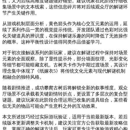
性，又为后续高难度谜题做好铺垫。建议玩家在此阶段仔细收
集场景中的文本线索，这些信息碎片将对后续观众厅的解谜环
节产生关键作用。
从游戏机制层面分析，黄色箭头作为核心交互元素的运用，延
续了系列作品一贯的视觉提示传统。开发团队通过色彩对比强
化关键道具的辨识度，在保持解谜乐趣的同时降低了无效操作
的概率。这种平衡性设计值得同类作品借鉴学习。
对于初次接触该系列的新玩家，建议在解谜过程中保持对场景
元素的全面观察。除了显性提示外，部分墙面纹理、光影变化
等细节都可能暗藏玄机。古树关卡作为中期过渡场景，其设计
理念集中体现了《纸嫁衣5》将传统文化元素与现代解谜机制
相融合的独特风格。
随着剧情推进，成功攀爬古树后将解锁全新的叙事维度。观众
厅场景不仅承载着关键剧情转折点，更设置了多层次的复合型
谜题。建议玩家在此阶段合理运用已收集的道具组合，某些看
似无关的物品可能会产生意料之外的互动效果。
本文所述技巧经过实际游玩验证，适用于当前最新版本。若后
续版本更新调整关卡机制，建议关注官方公告获取最新攻略信
息。掌握正确的解谜方法后，玩家可更专注于体验游戏精心构