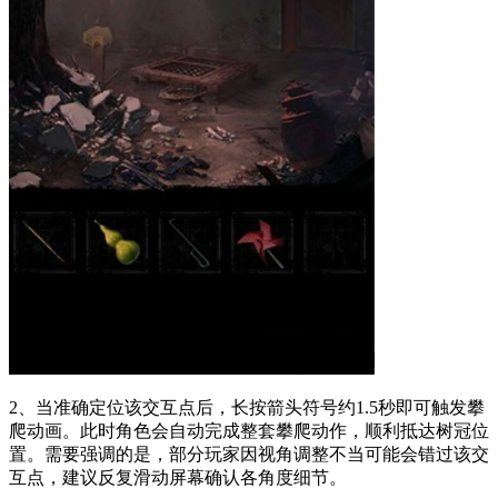
2、当准确定位该交互点后，长按箭头符号约1.5秒即可触发攀
爬动画。此时角色会自动完成整套攀爬动作，顺利抵达树冠位
置。需要强调的是，部分玩家因视角调整不当可能会错过该交
互点，建议反复滑动屏幕确认各角度细节。