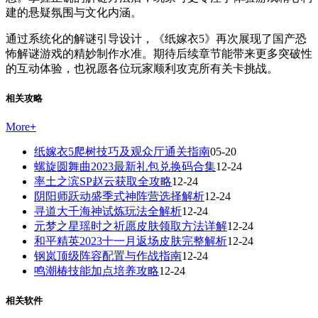
建的悬疑氛围与文化内涵。
通过系统化的解谜引导设计，《纸嫁衣5》再次展现了国产恐
怖解谜游戏的精妙制作水准。期待后续章节能带来更多突破性
的互动体验，也祝愿各位玩家顺利攻克所有关卡挑战。
相关攻略
More
+
纸嫁衣5爬树技巧及观众厅通关指南
05-20
螺旋圆舞曲2023最新礼包兑换码合集
12-24
率土之滨SP赵云获取全攻略
12-24
阴阳师跃动盛季式神阵营选择解析
12-24
寻道大千海神试炼玩法全解析
12-24
元梦之星瑶时之祈愿皮肤领取方法详解
12-24
和平精英2023十一月返场皮肤完整解析
12-24
钢岚顶级阵容配置与作战指南
12-24
鸣潮椿技能加点培养攻略
12-24
相关软件