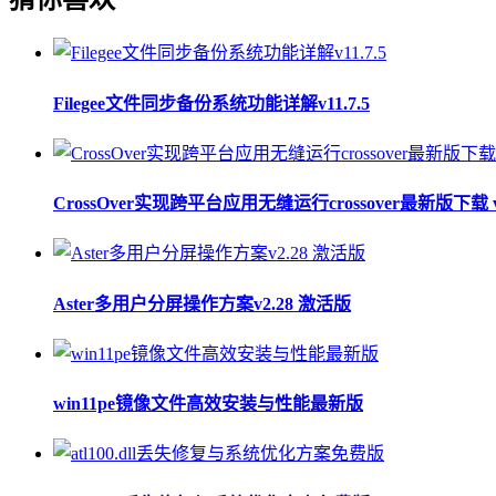
Filegee文件同步备份系统功能详解v11.7.5
CrossOver实现跨平台应用无缝运行crossover最新版下载 v2
Aster多用户分屏操作方案v2.28 激活版
win11pe镜像文件高效安装与性能最新版