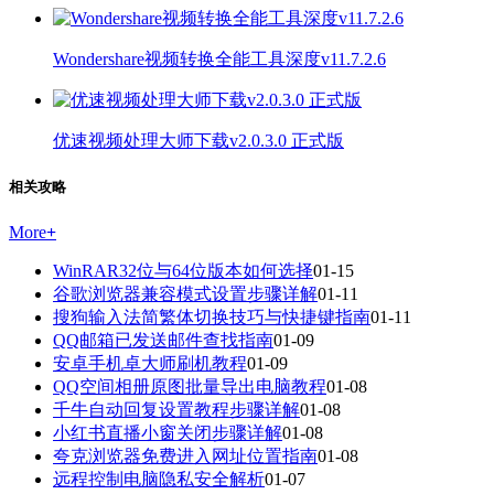
Wondershare视频转换全能工具深度v11.7.2.6
优速视频处理大师下载v2.0.3.0 正式版
相关攻略
More
+
WinRAR32位与64位版本如何选择
01-15
谷歌浏览器兼容模式设置步骤详解
01-11
搜狗输入法简繁体切换技巧与快捷键指南
01-11
QQ邮箱已发送邮件查找指南
01-09
安卓手机卓大师刷机教程
01-09
QQ空间相册原图批量导出电脑教程
01-08
千牛自动回复设置教程步骤详解
01-08
小红书直播小窗关闭步骤详解
01-08
夸克浏览器免费进入网址位置指南
01-08
远程控制电脑隐私安全解析
01-07