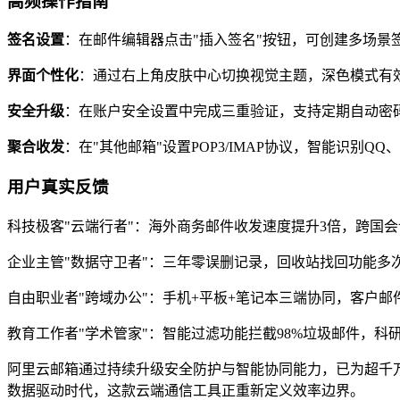
高频操作指南
签名设置
：在邮件编辑器点击"插入签名"按钮，可创建多场景
界面个性化
：通过右上角皮肤中心切换视觉主题，深色模式有
安全升级
：在账户安全设置中完成三重验证，支持定期自动密
聚合收发
：在"其他邮箱"设置POP3/IMAP协议，智能识别Q
用户真实反馈
科技极客"云端行者"：海外商务邮件收发速度提升3倍，跨国
企业主管"数据守卫者"：三年零误删记录，回收站找回功能多
自由职业者"跨域办公"：手机+平板+笔记本三端协同，客户
教育工作者"学术管家"：智能过滤功能拦截98%垃圾邮件，科
阿里云邮箱通过持续升级安全防护与智能协同能力，已为超千万
数据驱动时代，这款云端通信工具正重新定义效率边界。