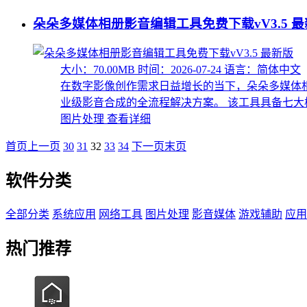
朵朵多媒体相册影音编辑工具免费下载vV3.5 
大小：70.00MB
时间：2026-07-24
语言：简体中文
在数字影像创作需求日益增长的当下，朵朵多媒体
业级影音合成的全流程解决方案。 该工具具备七大核心
图片处理
查看详细
首页
上一页
30
31
32
33
34
下一页
末页
软件分类
全部分类
系统应用
网络工具
图片处理
影音媒体
游戏辅助
应用
热门推荐