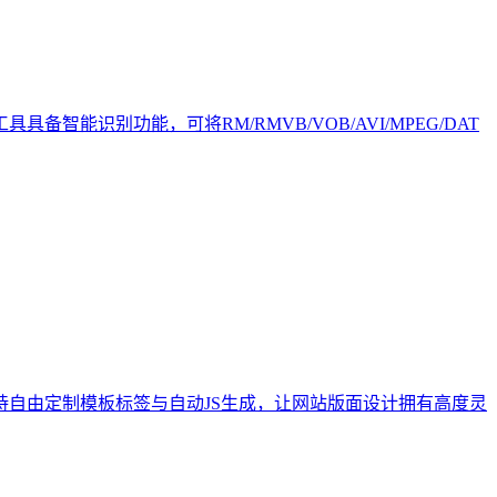
识别功能，可将RM/RMVB/VOB/AVI/MPEG/DAT
自由定制模板标签与自动JS生成，让网站版面设计拥有高度灵