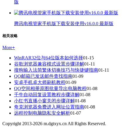
版
腾讯电视管家手机版下载安装使用v16.0.0 最新版
相关攻略
More
+
WinRAR32位与64位版本如何选择
01-15
谷歌浏览器兼容模式设置步骤详解
01-11
搜狗输入法简繁体切换技巧与快捷键指南
01-11
QQ邮箱已发送邮件查找指南
01-09
安卓手机卓大师刷机教程
01-09
QQ空间相册原图批量导出电脑教程
01-08
千牛自动回复设置教程步骤详解
01-08
小红书直播小窗关闭步骤详解
01-08
夸克浏览器免费进入网址位置指南
01-08
远程控制电脑隐私安全解析
01-07
Copyright 2013-
2026
m.dgtxyx.cn All Rights Reserved.