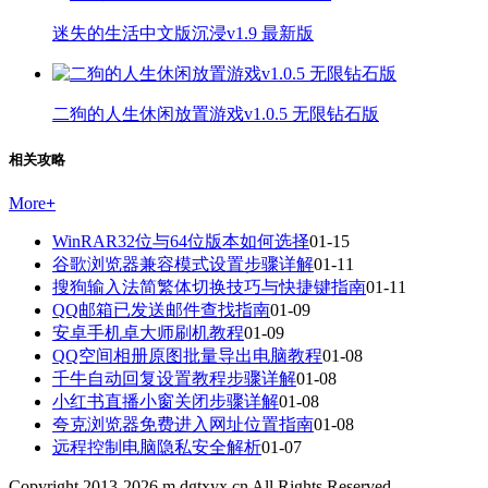
迷失的生活中文版沉浸v1.9 最新版
二狗的人生休闲放置游戏v1.0.5 无限钻石版
相关攻略
More
+
WinRAR32位与64位版本如何选择
01-15
谷歌浏览器兼容模式设置步骤详解
01-11
搜狗输入法简繁体切换技巧与快捷键指南
01-11
QQ邮箱已发送邮件查找指南
01-09
安卓手机卓大师刷机教程
01-09
QQ空间相册原图批量导出电脑教程
01-08
千牛自动回复设置教程步骤详解
01-08
小红书直播小窗关闭步骤详解
01-08
夸克浏览器免费进入网址位置指南
01-08
远程控制电脑隐私安全解析
01-07
Copyright 2013-
2026
m.dgtxyx.cn All Rights Reserved.