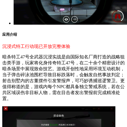
应用介绍
沉浸式特工行动现已开放完整体验
暗杀特工47号全武器沉浸实战是由国际知名厂商打造的战略狙
击类手游，玩家将化身传奇特工47号，在二十余个精密设计的
暗杀场景中展现致命技艺。游戏开创性地采用环境互动机制，
当子弹击碎泳池围栏导致目标跌落时，会触发自然事故判定；
射击别墅内的古董摆件引发警报声，可巧妙诱捕巡逻警卫。更
值得称道的是，游戏内每个NPC都具备独立警戒系统，若在公
共区域误伤非目标人物，需在目击者发出警报前完成精准处
置。