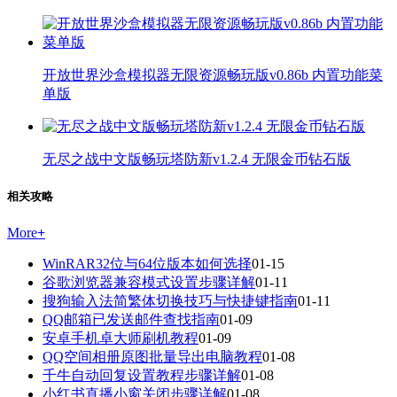
开放世界沙盒模拟器无限资源畅玩版v0.86b 内置功能菜
单版
无尽之战中文版畅玩塔防新v1.2.4 无限金币钻石版
相关攻略
More
+
WinRAR32位与64位版本如何选择
01-15
谷歌浏览器兼容模式设置步骤详解
01-11
搜狗输入法简繁体切换技巧与快捷键指南
01-11
QQ邮箱已发送邮件查找指南
01-09
安卓手机卓大师刷机教程
01-09
QQ空间相册原图批量导出电脑教程
01-08
千牛自动回复设置教程步骤详解
01-08
小红书直播小窗关闭步骤详解
01-08