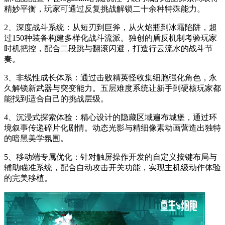
精妙平衡，玩家可通过反复挑战解锁二十余种特殊能力。
2、深度战斗系统：从短刃到巨斧，从火焰瓶到冰霜陷阱，超
过150种装备构建多样化战斗流派。独创的盾反机制考验玩家
时机把控，配合二段跳与翻滚闪避，打造行云流水的战斗节
奏。
3、非线性成长体系：通过击败精英怪收集细胞强化角色，永
久解锁新武器与突变能力。五层难度系统让新手到硬核玩家都
能找到适合自己的挑战层级。
4、沉浸式探索体验：精心设计的隐藏区域遍布城堡，通过环
境叙事传递碎片化剧情。动态光影与精细像素动画营造出独特
的暗黑美学氛围。
5、移动端专属优化：针对触屏操作开发的自定义按键布局与
辅助瞄准系统，配合自动攻击开关功能，实现主机级动作体验
的完美移植。