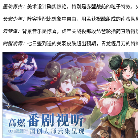
墨染青衣：
美术设计确实惊艳，特别是赤壁战船的粒子特效，
长安少年：
阵容搭配比想象中自由，用孟获祝融组成的南蛮队
云梦泽：
背景音乐是惊喜，虎牢关战役那段琵琶轮指简直听得
剑指凌霄：
七日签到送的关羽皮肤超出预期，青龙偃月刀的特