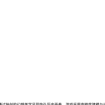
通过独创的幻想美学呈现恢弘历史画卷。游戏采用高精度建模与