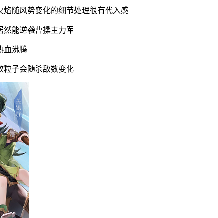
火焰随风势变化的细节处理很有代入感
居然能逆袭曹操主力军
热血沸腾
效粒子会随杀敌数变化