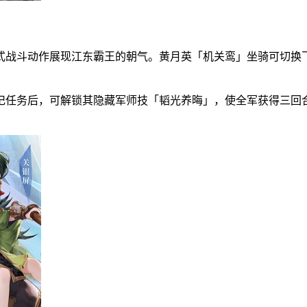
式战斗动作展现江东霸王的朝气。黄月英「机关鸾」坐骑可切换
记任务后，可解锁其隐藏军师技「韬光养晦」，使全军获得三回