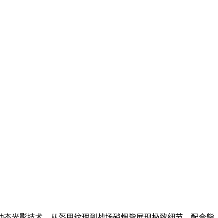
动态光影技术，从盔甲纹理到战场硝烟皆展现极致细节，配合柴