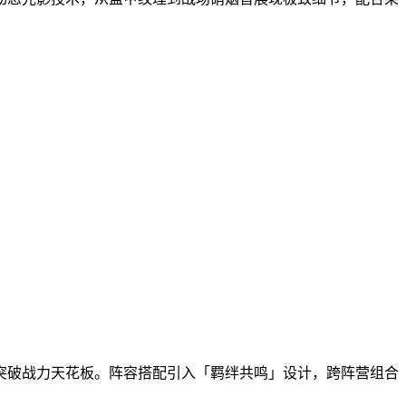
突破战力天花板。阵容搭配引入「羁绊共鸣」设计，跨阵营组合