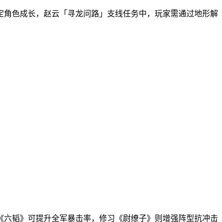
定角色成长，赵云「寻龙问路」支线任务中，玩家需通过地形解
《六韬》可提升全军暴击率，修习《尉缭子》则增强阵型抗冲击