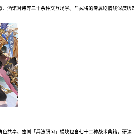
愈、酒馆对诗等三十余种交互场景。与武将的专属剧情线深度绑
角色共享。独创「兵法研习」模块包含七十二种战术典籍，研读