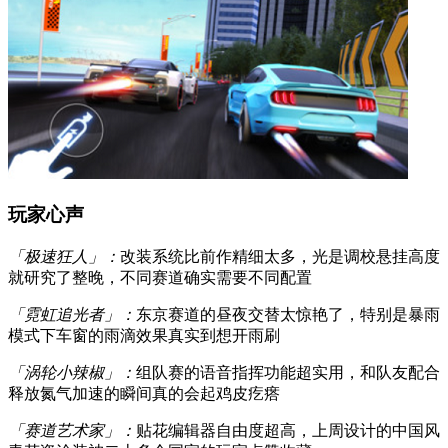
玩家心声
「极速狂人」：
改装系统比前作精细太多，光是调校悬挂高度
就研究了整晚，不同赛道确实需要不同配置
「霓虹追光者」：
东京赛道的昼夜交替太惊艳了，特别是暴雨
模式下车窗的雨滴效果真实到想开雨刷
「涡轮小辣椒」：
组队赛的语音指挥功能超实用，和队友配合
释放氮气加速的瞬间真的会起鸡皮疙瘩
「赛道艺术家」：
贴花编辑器自由度超高，上周设计的中国风