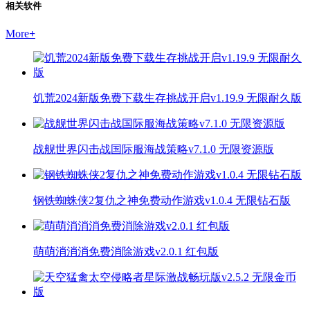
相关软件
More
+
饥荒2024新版免费下载生存挑战开启v1.19.9 无限耐久版
战舰世界闪击战国际服海战策略v7.1.0 无限资源版
钢铁蜘蛛侠2复仇之神免费动作游戏v1.0.4 无限钻石版
萌萌消消消免费消除游戏v2.0.1 红包版