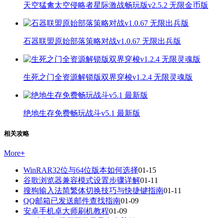
天空猛禽太空侵略者星际激战畅玩版v2.5.2 无限金币版
石器联盟原始部落策略对战v1.0.67 无限出兵版
生死之门全资源解锁版双界穿梭v1.2.4 无限灵魂版
绝地生存免费畅玩战斗v5.1 最新版
相关攻略
More
+
WinRAR32位与64位版本如何选择
01-15
谷歌浏览器兼容模式设置步骤详解
01-11
搜狗输入法简繁体切换技巧与快捷键指南
01-11
QQ邮箱已发送邮件查找指南
01-09
安卓手机卓大师刷机教程
01-09