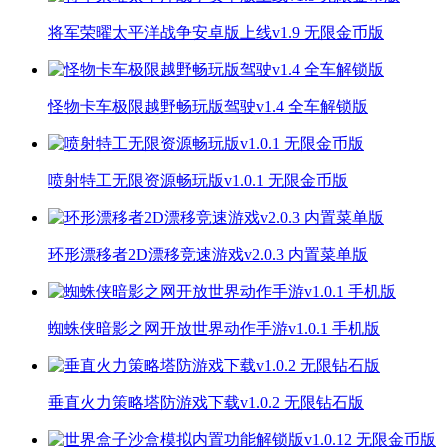
将军荣曜太平洋战争安卓版上线v1.9 无限金币版
怪物卡车极限越野畅玩版驾驶v1.4 全车解锁版
喷射特工无限资源畅玩版v1.0.1 无限金币版
环形漂移者2D漂移竞速游戏v2.0.3 内置菜单版
蜘蛛侠暗影之网开放世界动作手游v1.0.1 手机版
垂直火力策略塔防游戏下载v1.0.2 无限钻石版