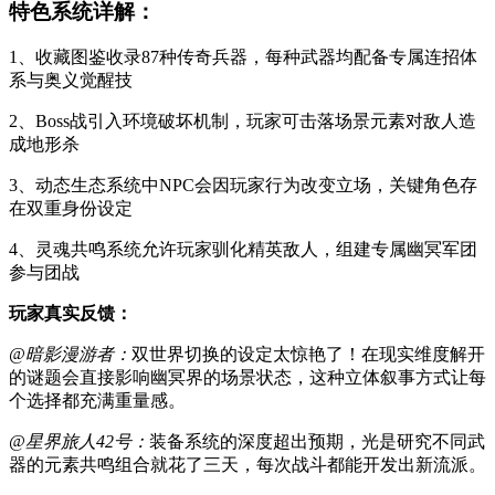
特色系统详解：
1、收藏图鉴收录87种传奇兵器，每种武器均配备专属连招体
系与奥义觉醒技
2、Boss战引入环境破坏机制，玩家可击落场景元素对敌人造
成地形杀
3、动态生态系统中NPC会因玩家行为改变立场，关键角色存
在双重身份设定
4、灵魂共鸣系统允许玩家驯化精英敌人，组建专属幽冥军团
参与团战
玩家真实反馈：
@暗影漫游者：
双世界切换的设定太惊艳了！在现实维度解开
的谜题会直接影响幽冥界的场景状态，这种立体叙事方式让每
个选择都充满重量感。
@星界旅人42号：
装备系统的深度超出预期，光是研究不同武
器的元素共鸣组合就花了三天，每次战斗都能开发出新流派。