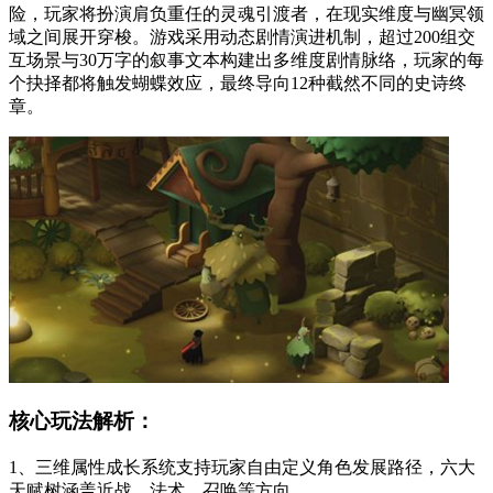
险，玩家将扮演肩负重任的灵魂引渡者，在现实维度与幽冥领
域之间展开穿梭。游戏采用动态剧情演进机制，超过200组交
互场景与30万字的叙事文本构建出多维度剧情脉络，玩家的每
个抉择都将触发蝴蝶效应，最终导向12种截然不同的史诗终
章。
核心玩法解析：
1、三维属性成长系统支持玩家自由定义角色发展路径，六大
天赋树涵盖近战、法术、召唤等方向