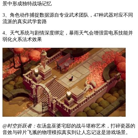
景中形成独特战场记忆
3、角色动作捕捉数据源自专业武术团队，47种武器对应不同
流派的真实武学套路
4、天气系统与剧情深度绑定，暴雨天气会增强雷电系技能并
弱化火系法术效果
@时空折跃者：
在汤盅巫婆宅邸的战斗堪称艺术，打碎瓷器的
音效与碎片飞溅的物理模拟真实到让人忘记这是游戏场景。