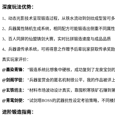
深度玩法优势：
1、动态光影技术呈现锻造过程，从铁水流动到剑纹成型皆可
2、兵器属性随机生成系统，相同配方可能锻造出侧重不同属
3、百人同屏的仙盟铸剑大赛，实时比拼锻造速度与成品品质
4、兵器谱传承系统，可将得意之作赠予后辈玩家获取传承奖励
真实玩家评价：
@墨染青锋：
"锻造系统比想象中硬核，成功复刻了龙泉宝剑的
@剑阁学徒：
"兵器鉴赏会的匿名机制很公平，我的作品被评上
@玄铁坊主：
"材料市场波动设计真实，靠囤积寒铁矿石赚到第
@青鸾剑使：
"试剑塔BOSS的武器抗性设定考验策略，不同
进阶锻造指南：