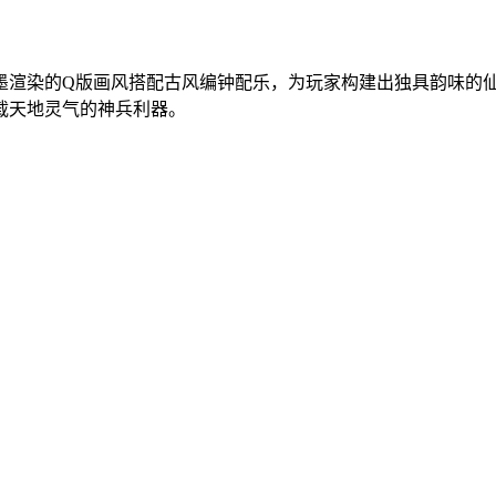
墨渲染的Q版画风搭配古风编钟配乐，为玩家构建出独具韵味的
载天地灵气的神兵利器。