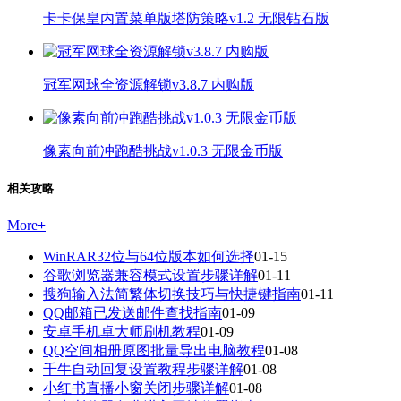
卡卡保皇内置菜单版塔防策略v1.2 无限钻石版
冠军网球全资源解锁v3.8.7 内购版
像素向前冲跑酷挑战v1.0.3 无限金币版
相关攻略
More
+
WinRAR32位与64位版本如何选择
01-15
谷歌浏览器兼容模式设置步骤详解
01-11
搜狗输入法简繁体切换技巧与快捷键指南
01-11
QQ邮箱已发送邮件查找指南
01-09
安卓手机卓大师刷机教程
01-09
QQ空间相册原图批量导出电脑教程
01-08
千牛自动回复设置教程步骤详解
01-08
小红书直播小窗关闭步骤详解
01-08