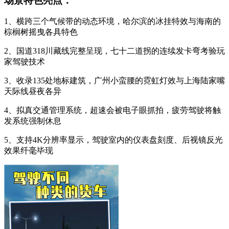
场景特色亮点：
1、横跨三个气候带的动态环境，哈尔滨的冰挂特效与海南的
棕榈树摇曳各具特色
2、国道318川藏线完整呈现，七十二道拐的连续发卡弯考验玩
家驾驶技术
3、收录135处地标建筑，广州小蛮腰的霓虹灯效与上海陆家嘴
天际线昼夜各异
4、拟真交通管理系统，超速会被电子眼抓拍，疲劳驾驶将触
发系统强制休息
5、支持4K分辨率显示，驾驶室内的仪表盘刻度、后视镜反光
效果纤毫毕现