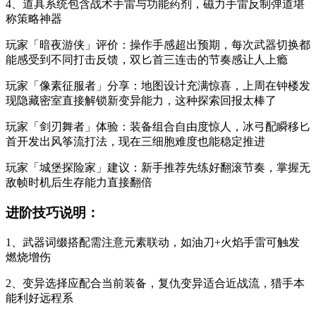
4、道具系统包含战术手雷与功能药剂，磁力手雷反制弹道堪
称策略神器
玩家「暗夜游侠」评价：操作手感超出预期，每次武器切换都
能感受到不同打击反馈，双匕首三连击的节奏感让人上瘾
玩家「像素征服者」分享：地图设计充满惊喜，上周在钟楼发
现隐藏密室直接解锁新变异能力，这种探索回报太棒了
玩家「剑刃舞者」体验：装备组合自由度惊人，冰弓配瞬移匕
首开发出风筝流打法，现在三细胞难度也能稳定推进
玩家「城堡探险家」建议：新手推荐先练好翻滚节奏，掌握无
敌帧时机后生存能力直接翻倍
进阶技巧说明：
1、武器词缀搭配需注意元素联动，如油刀+火焰手雷可触发
燃烧增伤
2、变异选择应配合当前装备，复仇变异适合近战流，猎手本
能利好远程系