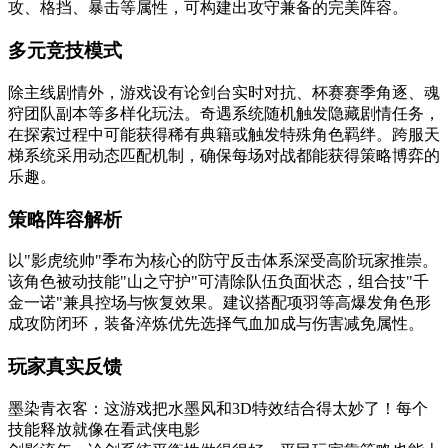
攻、格挡、暴击等属性，可构建出攻守兼备的完美阵容。
多元竞技模式
除主线剧情外，游戏设有论剑台实时对抗、杯赛赛季角逐、魂
狩团队副本等多样化玩法。奇遇系统随机触发隐藏剧情任务，
在探索过程中可能获得稀有典籍或触发特殊角色羁绊。跨服天
梯系统采用动态匹配机制，确保每场对战都能获得策略博弈的
乐趣。
策略阵容解析
以"影虎统帅"季布为核心的防守反击体系深受高阶玩家推崇。
该角色被动技能"山之守护"可清除队伍负面状态，组合技"千
金一诺"兼具控场与恢复效果。建议搭配项羽等高爆发角色形
成攻防闭环，装备淬炼优先选择气血加成与伤害减免属性。
玩家真实反馈
墨染青衣客：这游戏把水墨风和3D特效结合得太妙了！每个
技能释放就像在看武侠电影