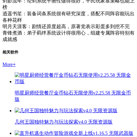
剑影流年：论剑系统平衡性做得很好，平民玩家靠策略也能上
榜
逍遥书笙：装备词条系统很有研究深度，搭配不同阵容能玩出
各种花样
明月天涯客：剧情还原度超高，原著党表示彩蛋多到挖不完
青锋煮酒：弟子羁绊系统设计得很用心，组建专属阵容特别有
成就感
相关软件
More
+
明星厨师经营餐厅金币钻石无限使用v2.25.58 无限金币
版
几何王国独特魅力与玩法探索v4.0 无限资源版