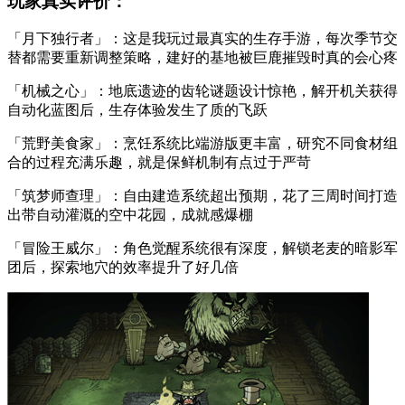
玩家真实评价：
「月下独行者」：这是我玩过最真实的生存手游，每次季节交
替都需要重新调整策略，建好的基地被巨鹿摧毁时真的会心疼
「机械之心」：地底遗迹的齿轮谜题设计惊艳，解开机关获得
自动化蓝图后，生存体验发生了质的飞跃
「荒野美食家」：烹饪系统比端游版更丰富，研究不同食材组
合的过程充满乐趣，就是保鲜机制有点过于严苛
「筑梦师查理」：自由建造系统超出预期，花了三周时间打造
出带自动灌溉的空中花园，成就感爆棚
「冒险王威尔」：角色觉醒系统很有深度，解锁老麦的暗影军
团后，探索地穴的效率提升了好几倍