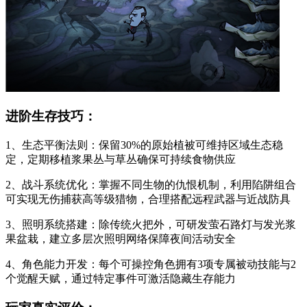
进阶生存技巧：
1、生态平衡法则：保留30%的原始植被可维持区域生态稳
定，定期移植浆果丛与草丛确保可持续食物供应
2、战斗系统优化：掌握不同生物的仇恨机制，利用陷阱组合
可实现无伤捕获高等级猎物，合理搭配远程武器与近战防具
3、照明系统搭建：除传统火把外，可研发萤石路灯与发光浆
果盆栽，建立多层次照明网络保障夜间活动安全
4、角色能力开发：每个可操控角色拥有3项专属被动技能与2
个觉醒天赋，通过特定事件可激活隐藏生存能力