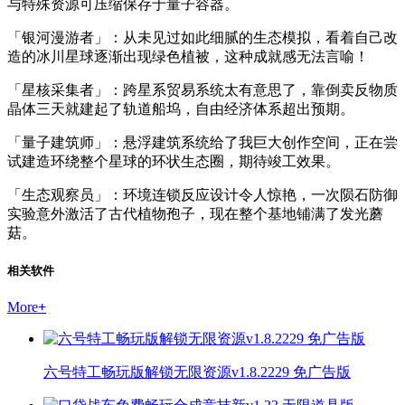
与特殊资源可压缩保存于量子容器。
「银河漫游者」：从未见过如此细腻的生态模拟，看着自己改
造的冰川星球逐渐出现绿色植被，这种成就感无法言喻！
「星核采集者」：跨星系贸易系统太有意思了，靠倒卖反物质
晶体三天就建起了轨道船坞，自由经济体系超出预期。
「量子建筑师」：悬浮建筑系统给了我巨大创作空间，正在尝
试建造环绕整个星球的环状生态圈，期待竣工效果。
「生态观察员」：环境连锁反应设计令人惊艳，一次陨石防御
实验意外激活了古代植物孢子，现在整个基地铺满了发光蘑
菇。
相关软件
More
+
六号特工畅玩版解锁无限资源v1.8.2229 免广告版