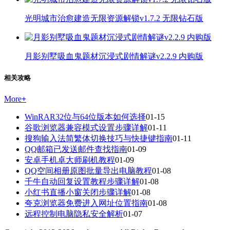
光明城市治愈建造无限资源解锁v1.7.2 无限钻石版
月影别墅吸血鬼题材沉浸式剧情解谜v2.2.9 内购版
相关攻略
More
+
WinRAR32位与64位版本如何选择
01-15
谷歌浏览器兼容模式设置步骤详解
01-11
搜狗输入法简繁体切换技巧与快捷键指南
01-11
QQ邮箱已发送邮件查找指南
01-09
安卓手机卓大师刷机教程
01-09
QQ空间相册原图批量导出电脑教程
01-08
千牛自动回复设置教程步骤详解
01-08
小红书直播小窗关闭步骤详解
01-08
夸克浏览器免费进入网址位置指南
01-08
远程控制电脑隐私安全解析
01-07