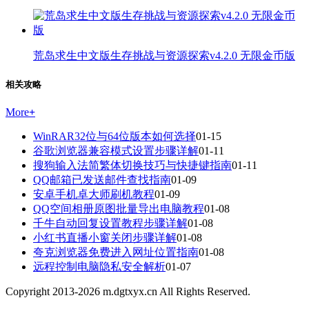
荒岛求生中文版生存挑战与资源探索v4.2.0 无限金币版
相关攻略
More
+
WinRAR32位与64位版本如何选择
01-15
谷歌浏览器兼容模式设置步骤详解
01-11
搜狗输入法简繁体切换技巧与快捷键指南
01-11
QQ邮箱已发送邮件查找指南
01-09
安卓手机卓大师刷机教程
01-09
QQ空间相册原图批量导出电脑教程
01-08
千牛自动回复设置教程步骤详解
01-08
小红书直播小窗关闭步骤详解
01-08
夸克浏览器免费进入网址位置指南
01-08
远程控制电脑隐私安全解析
01-07
Copyright 2013-
2026
m.dgtxyx.cn All Rights Reserved.