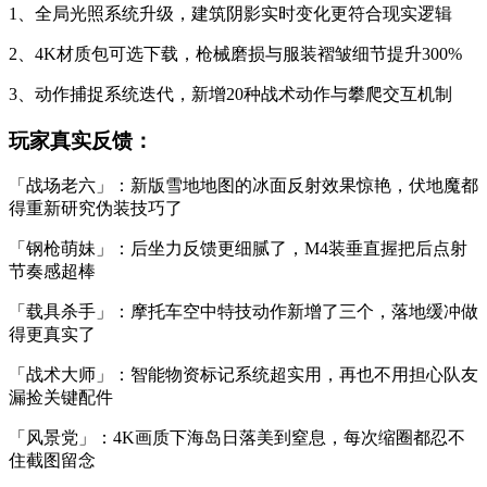
1、全局光照系统升级，建筑阴影实时变化更符合现实逻辑
2、4K材质包可选下载，枪械磨损与服装褶皱细节提升300%
3、动作捕捉系统迭代，新增20种战术动作与攀爬交互机制
玩家真实反馈：
「战场老六」：新版雪地地图的冰面反射效果惊艳，伏地魔都
得重新研究伪装技巧了
「钢枪萌妹」：后坐力反馈更细腻了，M4装垂直握把后点射
节奏感超棒
「载具杀手」：摩托车空中特技动作新增了三个，落地缓冲做
得更真实了
「战术大师」：智能物资标记系统超实用，再也不用担心队友
漏捡关键配件
「风景党」：4K画质下海岛日落美到窒息，每次缩圈都忍不
住截图留念