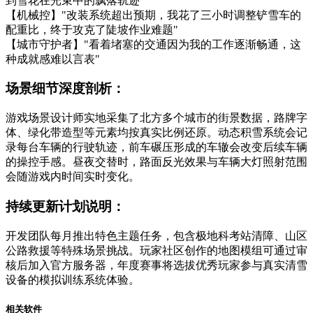
到雪花在光束中的飘落轨迹"
【机械控】"改装系统超出预期，我花了三小时调整铲雪车的
配重比，终于攻克了陡坡作业难题"
【城市守护者】"看着堵塞的交通因为我的工作逐渐畅通，这
种成就感难以言表"
场景细节深度剖析：
游戏场景设计师实地采集了北方多个城市的街景数据，路牌字
体、绿化带造型等元素均按真实比例还原。动态积雪系统会记
录每台车辆的行驶轨迹，前车碾压形成的车辙会改变后续车辆
的操控手感。昼夜交替时，路面反光效果与车辆大灯照射范围
会随游戏内时间实时变化。
持续更新计划说明：
开发团队每月推出特色主题任务，包含极地科考站清障、山区
公路救援等特殊场景挑战。玩家社区创作的地图模组可通过审
核后加入官方服务器，年度赛事将选拔优秀玩家参与真实清雪
设备的模拟训练系统体验。
相关软件