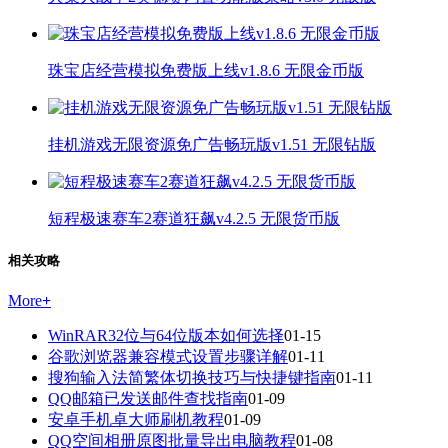
珠宝店经营模拟免费版上线v1.8.6 无限金币版
挂机游戏无限资源免广告畅玩版v1.51 无限钻版
短程极速赛车2赛道狂飙v4.2.5 无限货币版
相关攻略
More
+
WinRAR32位与64位版本如何选择
01-15
谷歌浏览器兼容模式设置步骤详解
01-11
搜狗输入法简繁体切换技巧与快捷键指南
01-11
QQ邮箱已发送邮件查找指南
01-09
安卓手机卓大师刷机教程
01-09
QQ空间相册原图批量导出电脑教程
01-08